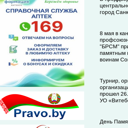
центральн
город Санк
8 мая в к
профсоюзн
"БРСМ" при
памятным м
воинам Сов
Турнир, о
организац
прошел 26.
УО «Витеб
День Памя