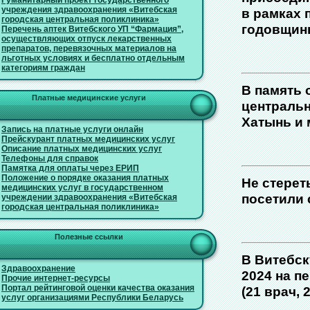
Гуманитарный проект государственного
учреждения здравоохранения «Витебская
в рамках 
городская центральная поликлиника»
годовщины
Перечень аптек Витебского УП “Фармация”,
осуществляющих отпуск лекарственных
препаратов, перевязочных материалов на
льготных условиях и бесплатно отдельным
категориям граждан
В память 
Платные медицинские услуги
центральн
Хатынь и 
Запись на платные услуги онлайн
Прейскурант платных медицинских услуг
Описание платных медицинских услуг
Телефоны для справок
Памятка для оплаты через ЕРИП
Положение о порядке оказания платных
Не стерет
медицинских услуг в государственном
посетили 
учреждении здравоохранения «Витебская
городская центральная поликлиника»
Полезные ссылки
В Витебск
Здравоохранение
2024 на п
Прочие интернет-ресурсы
Портал рейтинговой оценки качества оказания
(21 врач,
услуг организациями Республики Беларусь