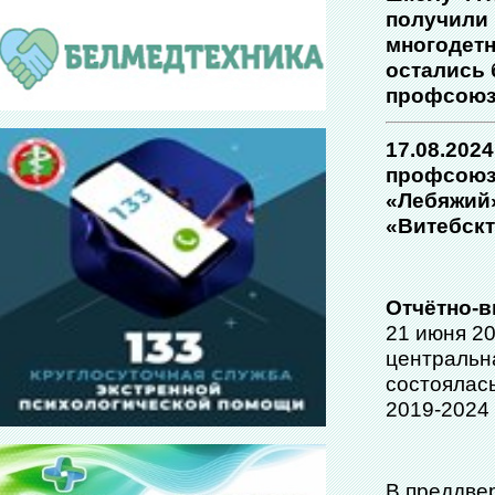
получили 
многодетн
остались 
профсоюзн
17.08.202
профсоюза
«Лебяжий»
«Витебскт
Отчётно-
21 июня 20
центральн
состоялас
2019-2024
В преддве