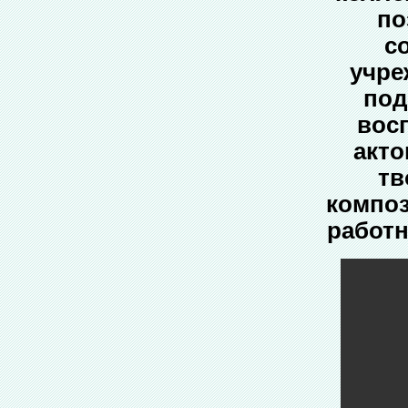
по
с
учре
под
вос
акто
тв
компо
работн