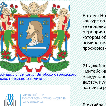
В канун Н
конкурс п
завершени
мероприят
котором о
номинация
профсоюзн
21 декабр
«Витебски
Официальный канал Витебского городского
междунаро
исполнительного комитета
дартсу, п
на призы р
В октябре 