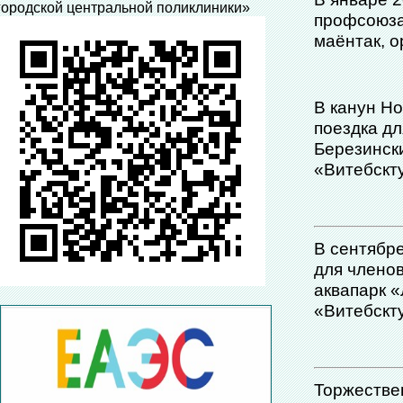
городской центральной поликлиники»
профсоюза
маёнтак, 
В канун Но
поездка д
Березинск
«Витебскт
В сентябре
для члено
аквапарк 
«Витебскт
Торжестве