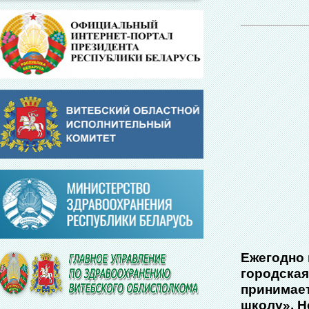
Ежегодно 
городская
принимает
школу». Н