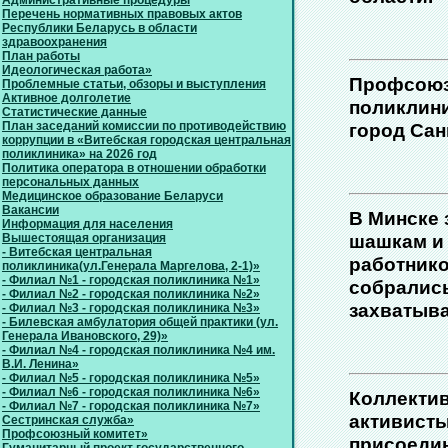
Административные процедуры
Перечень нормативных правовых актов
Республики Беларусь в области
здравоохранения
План работы
Идеологическая работа»
Профсоюз
Проблемные статьи, обзоры и выступления
Активное долголетие
поликлини
Статистические данные
План заседаний комиссии по противодействию
город Сан
коррупции в «Витебская городская центральная
поликлиника» на 2026 год
Политика оператора в отношении обработки
персональных данных
Медицинское образование Беларуси
Вакансии
В Минске 
Информация для населения
шашкам и
Вышестоящая организация
- Витебская центральная
работнико
поликлиника(ул.Генерала Маргелова, 2-1)»
- Филиал №1 - городская поликлиника №1»
собрались
- Филиал №2 - городская поликлиника №2»
захватыв
- Филиал №3 - городская поликлиника №3»
- Билевская амбулатория общей практики (ул.
Генерала Ивановского, 29)»
- Филиал №4 - городская поликлиника №4 им.
В.И. Ленина»
- Филиал №5 - городская поликлиника №5»
- Филиал №6 - городская поликлиника №6»
Коллектив
- Филиал №7 - городская поликлиника №7»
активисты
Сестринская служба»
Профсоюзный комитет»
присоедин