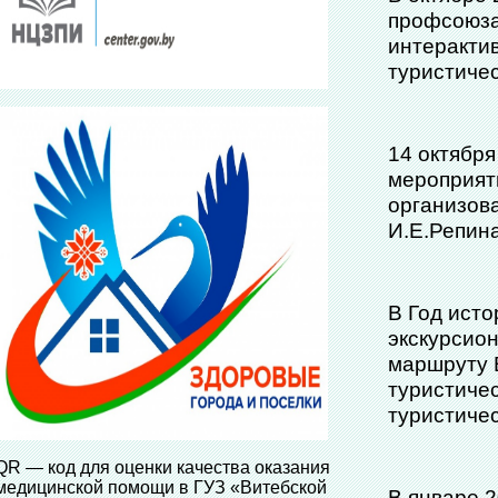
профсоюза
интеракти
туристиче
14 октября
мероприят
организов
И.Е.Репин
В Год исто
экскурсио
маршруту В
туристиче
туристиче
QR — код для оценки качества оказания
медицинской помощи в ГУЗ «Витебской
В январе 2