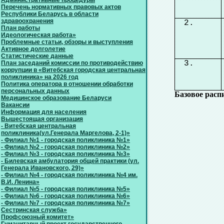
Административные процедуры
Перечень нормативных правовых актов
Республики Беларусь в области
здравоохранения
План работы
Идеологическая работа»
Проблемные статьи, обзоры и выступления
Активное долголетие
Статистические данные
План заседаний комиссии по противодействию
коррупции в «Витебская городская центральная
поликлиника» на 2026 год
Политика оператора в отношении обработки
персональных данных
Базовое расп
Медицинское образование Беларуси
Вакансии
Информация для населения
Вышестоящая организация
- Витебская центральная
поликлиника(ул.Генерала Маргелова, 2-1)»
- Филиал №1 - городская поликлиника №1»
- Филиал №2 - городская поликлиника №2»
- Филиал №3 - городская поликлиника №3»
- Билевская амбулатория общей практики (ул.
Генерала Ивановского, 29)»
- Филиал №4 - городская поликлиника №4 им.
В.И. Ленина»
- Филиал №5 - городская поликлиника №5»
- Филиал №6 - городская поликлиника №6»
- Филиал №7 - городская поликлиника №7»
Сестринская служба»
Профсоюзный комитет»