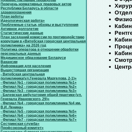
Административные процедуры
Перечень нормативных правовых актов
Хирур
Республики Беларусь в области
Отдел
здравоохранения
План работы
Физио
Идеологическая работа»
Проблемные статьи, обзоры и выступления
Кабин
Активное долголетие
Рентг
Статистические данные
План заседаний комиссии по противодействию
Кабин
коррупции в «Витебская городская центральная
Проце
поликлиника» на 2026 год
Политика оператора в отношении обработки
Кабин
персональных данных
Медицинское образование Беларуси
Смотр
Вакансии
Центр
Информация для населения
Вышестоящая организация
- Витебская центральная
поликлиника(ул.Генерала Маргелова, 2-1)»
- Филиал №1 - городская поликлиника №1»
- Филиал №2 - городская поликлиника №2»
- Филиал №3 - городская поликлиника №3»
- Билевская амбулатория общей практики (ул.
Генерала Ивановского, 29)»
- Филиал №4 - городская поликлиника №4 им.
В.И. Ленина»
- Филиал №5 - городская поликлиника №5»
- Филиал №6 - городская поликлиника №6»
- Филиал №7 - городская поликлиника №7»
Сестринская служба»
Профсоюзный комитет»